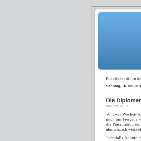
Du befindest dich in d
Sonntag, 16. Mai 201
Die Diplomar
Von tom, 22:37
Vor zwei Wochen sc
mich um Freigabe v
die Präsentation se
ähnlich...ich weiss e
Jedenfalls könnte 