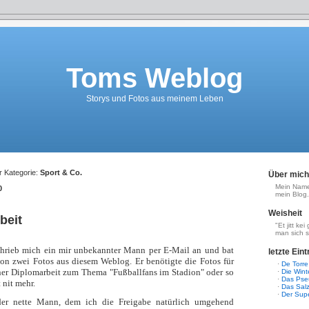
Toms Weblog
Storys und Fotos aus meinem Leben
er Kategorie:
Sport & Co.
Über mich
Mein Name 
0
mein Blog.
Weisheit
beit
"Et jitt ke
man sich s
hrieb mich ein mir unbekannter Mann per E-Mail an und bat
letzte Ein
on zwei Fotos aus diesem Weblog. Er benötigte die Fotos für
·
De Torre
iner Diplomarbeit zum Thema "Fußballfans im Stadion" oder so
·
Die Wint
·
Das Ps
t nit mehr.
·
Das Sal
·
Der Sup
der nette Mann, dem ich die Freigabe natürlich umgehend