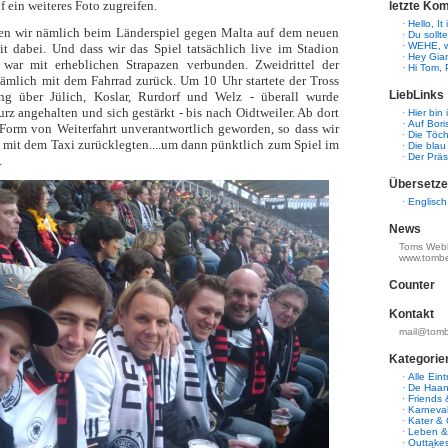
auf ein weiteres Foto zugreifen.
letzte Ko
·
Hello, It
n wir nämlich beim Länderspiel gegen Malta auf dem neuen
·
Du sollt
·
WEHE, w
t dabei. Und dass wir das Spiel tatsächlich live im Stadion
·
Hey Gian
 war mit erheblichen Strapazen verbunden. Zweidrittel der
·
Hi Tom, 
nämlich mit dem Fahrrad zurück. Um 10 Uhr startete der Tross
LiebLinks
ng über Jülich, Koslar, Rurdorf und Welz - überall wurde
urz angehalten und sich gestärkt - bis nach Oidtweiler. Ab dort
·
Hier bin
·
Auf Bori
Form von Weiterfahrt unverantwortlich geworden, so dass wir
·
Die Töch
e mit dem Taxi zurücklegten....um dann pünktlich zum Spiel im
·
Die blau
·
Der Präs
.
Übersetze
·
Englisch
News
Toms Weblo
www.tombe
Counter
Kontakt
mail@tom
Kategorie
·
Alle Ein
·
De Haan
·
Friends 
·
Karneval
·
Kater & 
·
Leben & 
·
Outtakes