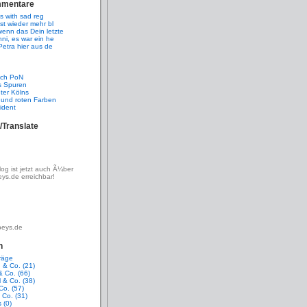
mmentare
 is with sad reg
est wieder mehr bl
enn das Dein letzte
ni, es war ein he
Petra hier aus de
 ich PoN
s Spuren
ter Kölns
 und roten Farben
ident
/Translate
g ist jetzt auch Ã¼ber
ys.de erreichbar!
beys.de
n
träge
 & Co. (21)
& Co. (66)
 & Co. (38)
Co. (57)
Co. (31)
 (0)