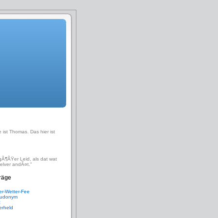
ist Thomas. Das hier ist
i gÃ¶ÃŸer Leid, als dat wat
elver andÃ¤t."
träge
er-Wetter-Fee
eudonym
z
erheld